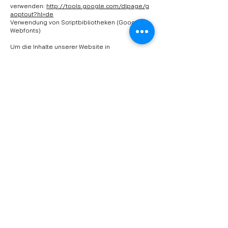
verwenden:
http://tools.google.com/dlpage/g
aoptout?hl=de
Verwendung von Scriptbibliotheken (Google
Webfonts)
Um die Inhalte unserer Website in
unterschiedlichen Browsern auf
verschiedensten Endgeräten korrekt und
grafisch ansprechend darzustellen, verwenden
wir auf unserer Website Script- und
Schriftbibliotheken. Ein Beispiel dafür ist
Google Webfonts
(https://www.google.com/webfonts). Google
Webfonts werden in den Cache Ihres Browsers
übertragen. Der Aufruf der Script- oder
Schriftbibliotheken löst automatisch eine
Verbindung zum Betreiber der Bibliothek aus.
Dabei ist es theoretisch möglich – allerdings
aktuell auch unklar ob und ggf. zu welchen
Zwecken – dass Betreiber entsprechender
Bibliotheken Daten erheben.
Die Datenschutzrichtlinie des Google
Webfonts-Bibliothekbetreibers Google finden
Sie
hier:
https://www.google.com/policies/privacy
Gewerbliche Werbung
Die Verwendung unserer auf dieser Website